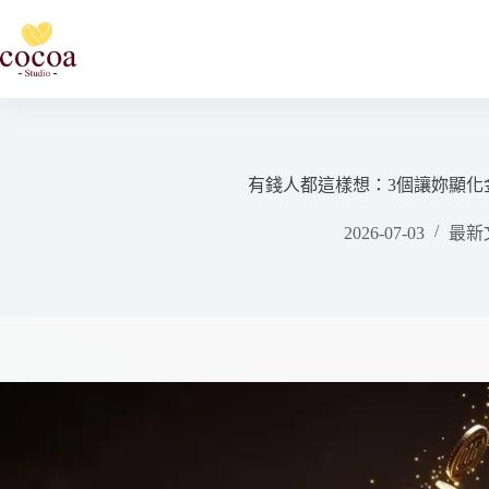
跳
至
主
要
內
容
有錢人都這樣想：3個讓妳顯化
2026-07-03
最新