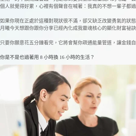
個人就覺得好累，心裡有個聲音在喊著：我真的不想一輩子都過
如果你現在正處於這種對現狀很不滿，卻又缺乏改變勇氣的狀態
月曦今天想跟你跟你分享已經內化成我靈魂核心的顯化財富祕訣
只要你願意花五分鐘看完，它將會幫你疏通能量管道，讓金錢自
你是不是也過著用 8 小時換 16 小時的生活？