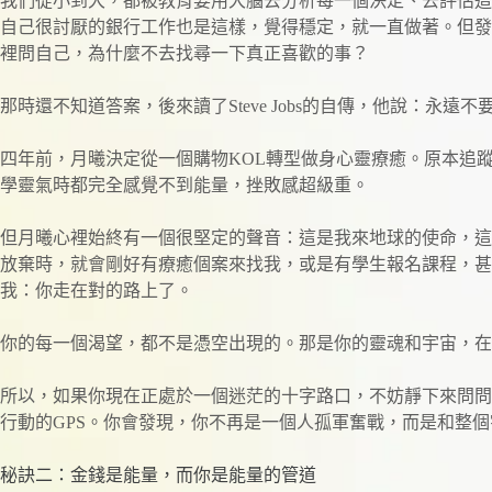
我們從小到大，都被教育要用大腦去分析每一個決定、去評估這
自己很討厭的銀行工作也是這樣，覺得穩定，就一直做著。但發
裡問自己，為什麼不去找尋一下真正喜歡的事？
那時還不知道答案，後來讀了Steve Jobs的自傳，他說：永遠
四年前，月曦決定從一個購物KOL轉型做身心靈療癒。原本追
學靈氣時都完全感覺不到能量，挫敗感超級重。
但月曦心裡始終有一個很堅定的聲音：這是我來地球的使命，這
放棄時，就會剛好有療癒個案來找我，或是有學生報名課程，甚
我：你走在對的路上了。
你的每一個渴望，都不是憑空出現的。那是你的靈魂和宇宙，在
所以，如果你現在正處於一個迷茫的十字路口，不妨靜下來問問
行動的GPS。你會發現，你不再是一個人孤軍奮戰，而是和整
秘訣二：金錢是能量，而你是能量的管道