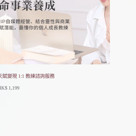
天賦變現 1:1 教練諮詢服務
HK$
1,199