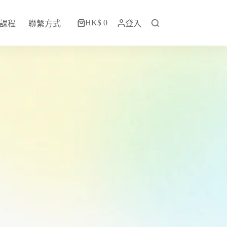
HK$
0
課程
聯繫方式
登入
購
物
車