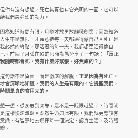
但你有沒有想過，死亡其實也有它光明的一面？它可以
給我們最強烈的動力。
因為知道時間有限，月曦才敢勇敢離職創業；因為知道
人生不是無限，才願意把每一天都過得像自己。死亡是
我必然的終點，那活著的每一天，我都想更活得像自
己。前陣子月曦在IG的限時動態分享了一句話：
「反正
我隨時都會死，我有什麼好緊張、好焦慮的？」
這句話不是負面，而是徹底的解脫。
正是因為有死亡，
才會清晰地知道，我們的人生是有限的。它提醒我們，
時間是真的會用完的。
想一想，從20歲到30歲，是不是一眨眼就過了？時間就
是這樣快速流逝。既然生命如此有限，我們就更應該有
意識、有智慧地去選擇每一個決定，認真生活，及時體
驗。