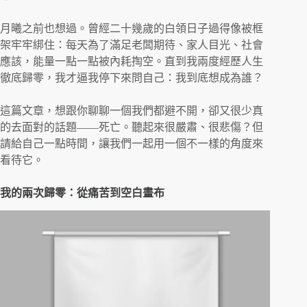
月曦之前也想過。曾經二十幾歲的白領日子過得像被框
架牢牢綁住：每天為了滿足老闆期待、家人目光、社會
應該，能量一點一點被內耗掏空。直到我兩度經歷人生
徹底歸零，我才逼我停下來問自己：我到底想成為誰？
這篇文章，想跟你聊聊一個我們都避不開，卻又很少真
的去面對的話題——死亡。聽起來很嚴肅、很悲傷？但
請給自己一點時間，讓我們一起用一個不一樣的角度來
看待它。
我的兩次歸零：從痛苦到空白畫布