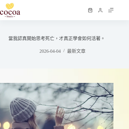
跳
至
購
主
物
要
車
內
容
當我認真開始思考死亡，才真正學會如何活著。
2026-04-04
最新文章